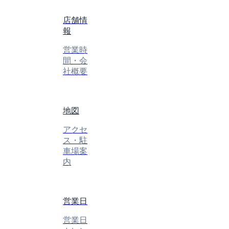
店舗情
報
営業時
間・会
社概要
地図
アクセ
ス・駐
車場案
内
営業日
営業日