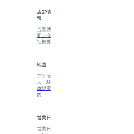
店舗情
報
営業時
間・会
社概要
地図
アクセ
ス・駐
車場案
内
営業日
営業日