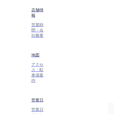
店舗情
報
営業時
間・会
社概要
地図
アクセ
ス・駐
車場案
内
営業日
営業日