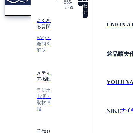
REI
865-
レ
わ
5559
イ
せ
よくあ
UNION A
る質問
FAQ・
疑問を
解決
銘品晴夫
メディ
ア掲載
YOHJI 
ラジオ
出演・
取材情
報
ナイ
NIKE
手作り