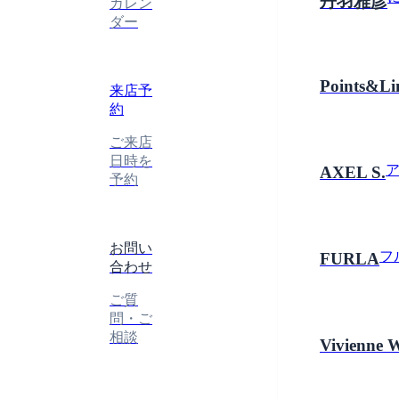
丹羽雅彦
カレン
ダー
Points&Li
来店予
約
ご来店
日時を
AXEL S.
予約
お問い
フ
FURLA
合わせ
ご質
問・ご
相談
Vivienne 