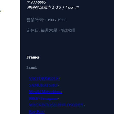
〒900-0005
沖縄県
那覇市
天久2丁目28-26
点
営業時間: 10:00 - 19:00
定休日: 毎週木曜・第3水曜
Frames
Brands
VIKTOR&ROLF
›
SAMURAI SHO
›
Masaki Matsushima
›
999.9×Ferragamo
›
MACKINTOSH PHILOSOPHY
›
Ray-Ban
›