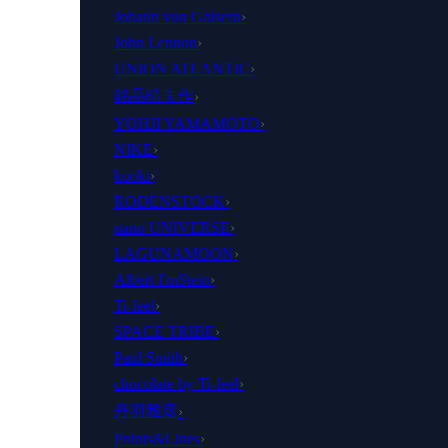
Johann von Goisern
›
John Lennon
›
UNION ATLANTIC
›
銘品晴夫作
›
YOHJI YAMAMOTO
›
NIKE
›
kooki
›
RODENSTOCK
›
nano UNIVERSE
›
LAGUNAMOON
›
Albert I'mStein
›
Ti-feel
›
SPACE TRIBE
›
Paul Smith
›
chocolate by Ti-feel
›
丹羽雅彦
›
Points&Lines
›