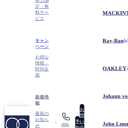
視力測
定・無
料サー
MACKIN
ビス
Ray-Ban
キャン
ペーン
お得な
情報・
OAKLEY
特別企
画
Johann vo
新着情
報
眼
お
最新の
鏡
問
GLASSES
お知ら
工
予
い
John Len
ATELIER
098-
せ
房
0
約
合