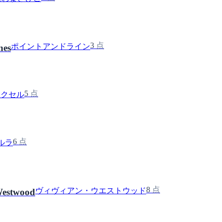
3
点
ポイントアンドライン
nes
5
点
アクセル
6
点
ルラ
8
点
ヴィヴィアン・ウエストウッド
Westwood