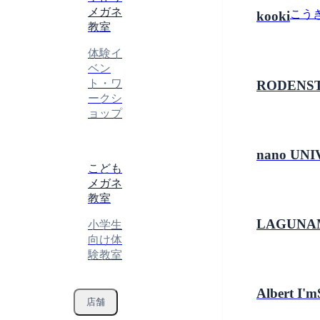
メガネ
こう
kooki
教室
体験イ
ベン
ト・ワ
RODENS
ークシ
ョップ
nano UN
こども
メガネ
教室
LAGUNA
小学生
向け体
験教室
Albert I'm
店舗