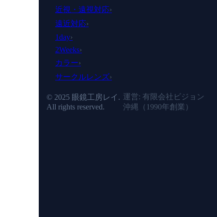
近視・遠視対応
›
遠近対応
›
1day
›
2Weeks
›
カラー
›
サークルレンズ
›
運営: 有限会社ビジョン
© 2025 眼鏡工房レイ.
沖縄（
1990年
創業）
All rights reserved.