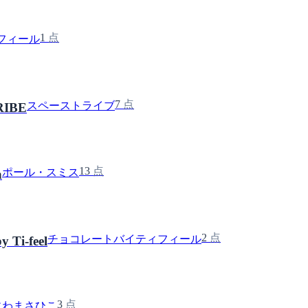
1
点
フィール
7
点
スペーストライブ
RIBE
13
点
ポール・スミス
h
2
点
チョコレートバイティフィール
y Ti-feel
3
点
にわまさひこ