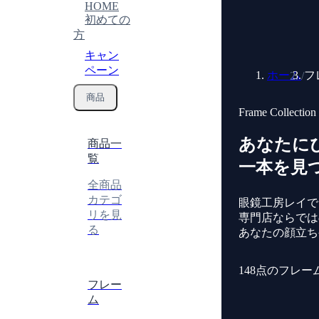
HOME
初めての
方
キャン
ペーン
ホーム
フ
/
商品
Frame Collection
あなたに
商品一
覧
一本を見
全商品
カテゴ
眼鏡工房レイで
リを見
専門店ならでは
る
あなたの顔立ち
点のフレー
148
フレー
ム