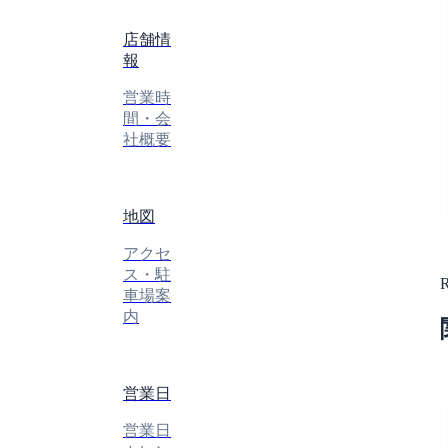
店舗情
報
営業時
間・会
社概要
地図
アクセ
ス・駐
R
車場案
内
営業日
営業日