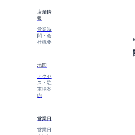
店舗情
報
営業時
間・会
R
社概要
地図
アクセ
ス・駐
車場案
内
営業日
営業日