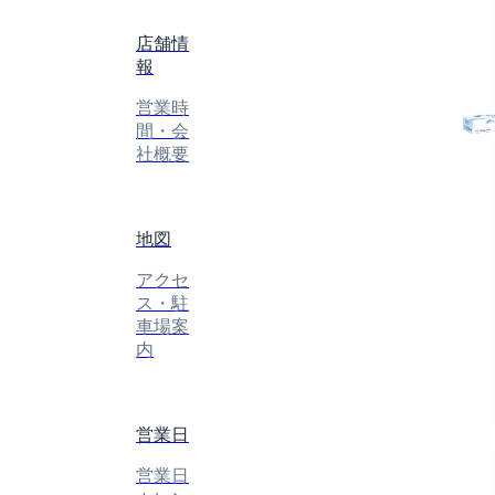
店舗情
報
営業時
間・会
社概要
地図
アクセ
ス・駐
車場案
内
営業日
営業日