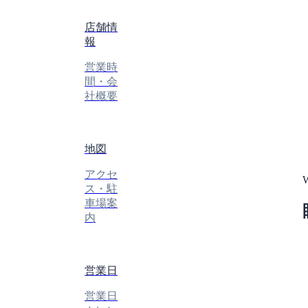
店舗情
報
営業時
間・会
社概要
地図
アクセ
ス・駐
車場案
内
営業日
営業日