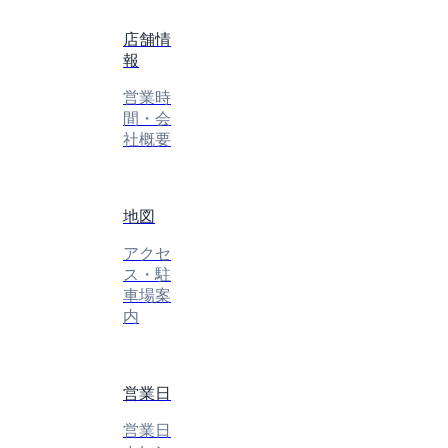
店舗情
報
営業時
間・会
社概要
地図
アクセ
ス・駐
車場案
内
営業日
営業日