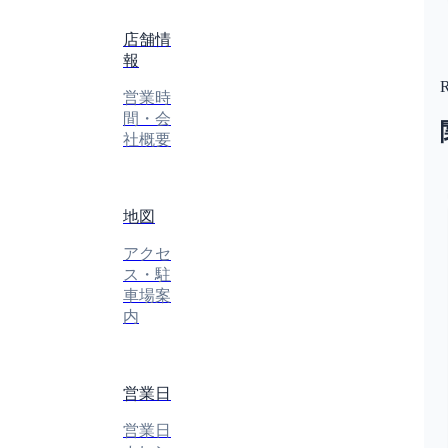
店舗情
報
R
営業時
間・会
社概要
地図
アクセ
ス・駐
車場案
内
営業日
営業日