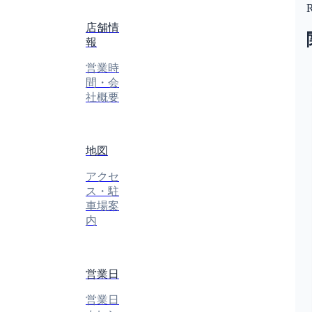
R
店舗情
報
営業時
間・会
社概要
地図
アクセ
ス・駐
車場案
内
営業日
営業日