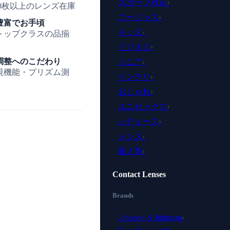
スポーツ対応
›
000枚以上のレンズ在庫
ゴージャス
›
豊富でお手頃
キッズ
›
トップクラスの品揃
ビジネス
›
調整へのこだわり
シニア
›
視機能・プリズム測
インテリ
›
おしゃれ
›
ユニセックス
›
レディース
›
メンズ
›
新入荷
›
Contact Lenses
Brands
Johnson & Johnson
›