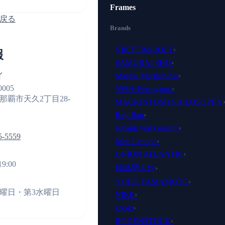
Frames
戻る
Brands
VIKTOR&ROLF
›
報
SAMURAI SHO
›
イ
Masaki Matsushima
›
0005
999.9×Ferragamo
›
那覇市天久2丁目28-
MACKINTOSH PHILOSOPHY
Ray-Ban
›
Johann von Goisern
›
5-5559
John Lennon
›
UNION ATLANTIC
›
19:00
銘品晴夫作
›
YOHJI YAMAMOTO
›
曜日・第3水曜日
NIKE
›
kooki
›
RODENSTOCK
›