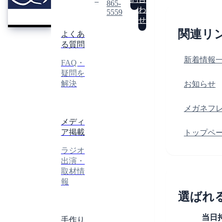
REI
865-
レ
わ
5559
イ
せ
関連リ
よくあ
る質問
新着情報
FAQ・
疑問を
解決
お知らせ
メガネフ
メディ
ア掲載
トップペ
ラジオ
出演・
取材情
報
選ばれ
当日
手作り