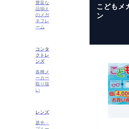
豊富な
こどもメ
品揃え
ン
のメガ
ネフレ
ーム
コンタ
クトレ
ンズ
各種メ
ーカー
取り扱
い
レンズ
遮光・
ブルー