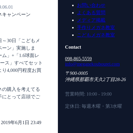
お問い合わせ
9.06.01
よくある質問
ネキャンペーン
メディア掲載
手作りメガネ教室
こどもメガネ教室
1日～30日「こどもメ
Contact
ペーン」実施しま
ム」+「1.6球面レ
098-865-5559
ケース」すべてセット
info@meganekoubourei.com
り4,000円程度お買
〒900-0005
沖縄県
那覇市
天久2丁目28-26
ネの購入を考えてる
営業時間: 10:00 - 19:00
手にとって店頭でご
。
定休日: 毎週木曜・第3水曜
2019年6月1日 23:49