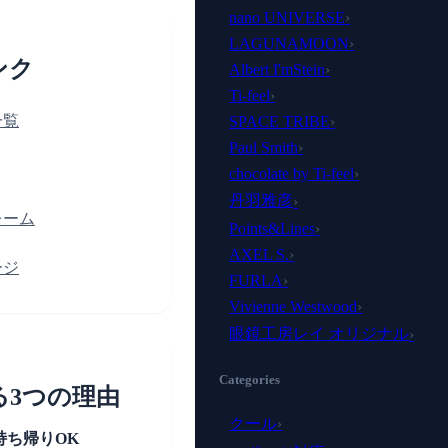
nano UNIVERSE
›
LAGUNAMOON
›
ンク
Albert I'mStein
›
Ti-feel
›
一覧
SPACE TRIBE
›
Paul Smith
›
chocolate by Ti-feel
›
丹羽雅彦
›
レーム
Points&Lines
›
AXEL S.
›
ージ
FURLA
›
Vivienne Westwood
›
眼鏡工房レイ オリジナル
›
Categories
る3つの理由
クール
›
持ち帰りOK