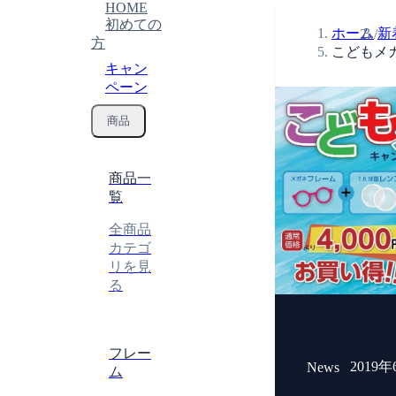
HOME
初めての
ホーム
新
/
方
こどもメ
キャン
ペーン
商品
商品一
覧
全商品
カテゴ
リを見
る
フレー
2019
News
ム