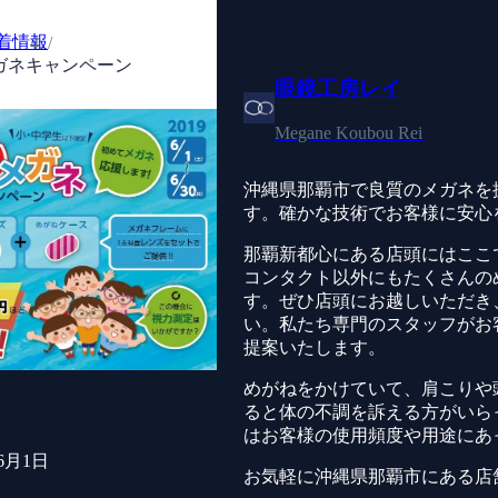
着情報
/
ガネキャンペーン
眼鏡工房レイ
Megane Koubou Rei
沖縄県那覇市で良質のメガネを
す。確かな技術でお客様に安心
那覇新都心にある店頭にはここ
コンタクト以外にもたくさんの
す。ぜひ店頭にお越しいただき
い。私たち専門のスタッフがお
提案いたします。
めがねをかけていて、肩こりや
ると体の不調を訴える方がいら
はお客様の使用頻度や用途にあ
年6月1日
お気軽に沖縄県那覇市にある店