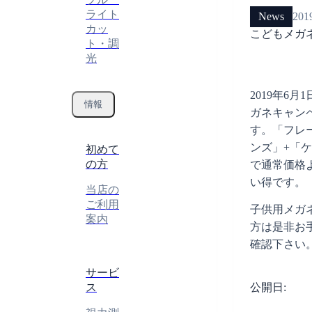
ライト
News
201
カッ
こどもメガ
ト・調
光
2019年6月
情報
ガネキャン
す。「フレー
ンズ」+「
初めて
の方
で通常価格よ
い得です。
当店の
ご利用
子供用メガ
案内
方は是非お
確認下さい
サービ
ス
公開日: