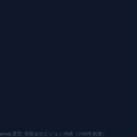
rved.
運営: 有限会社ビジョン沖縄（
1990年
創業）