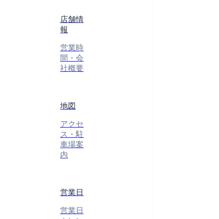
店舗情
報
営業時
間・会
社概要
地図
アクセ
ス・駐
車場案
内
営業日
営業日