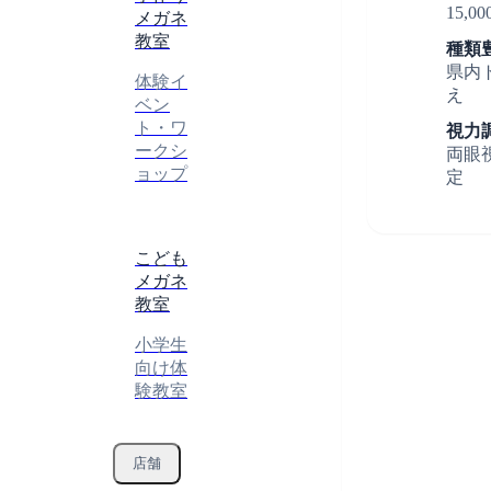
1
15,
メガネ
教室
種類
県内
2
体験イ
え
ベン
ト・ワ
視力
ークシ
両眼
3
ョップ
定
こども
メガネ
教室
小学生
向け体
験教室
店舗