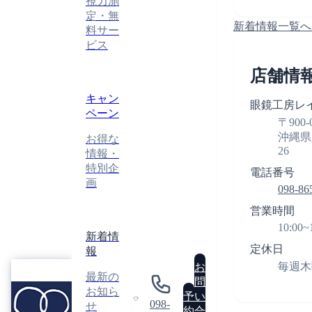
視力測
定・無
新着情報一覧へ
料サー
ビス
店舗情
キャン
眼鏡工房レ
ペーン
〒900-
沖縄県
お得な
26
情報・
特別企
電話番号
画
098-86
営業時間
10:00~
新着情
定休日
報
眼
毎週木
お
最新の
鏡
問
GLASSES
お知ら
工
予
い
ATELIER
098-
せ
房
0
約
合