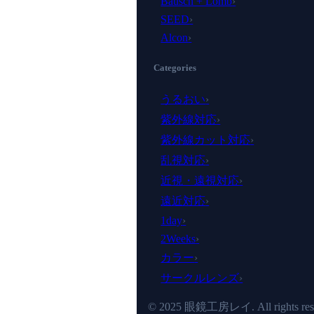
Bausch + Lomb
›
SEED
›
Alcon
›
Categories
うるおい
›
紫外線対応
›
紫外線カット対応
›
乱視対応
›
近視・遠視対応
›
遠近対応
›
1day
›
2Weeks
›
カラー
›
サークルレンズ
›
© 2025 眼鏡工房レイ. All rights rese