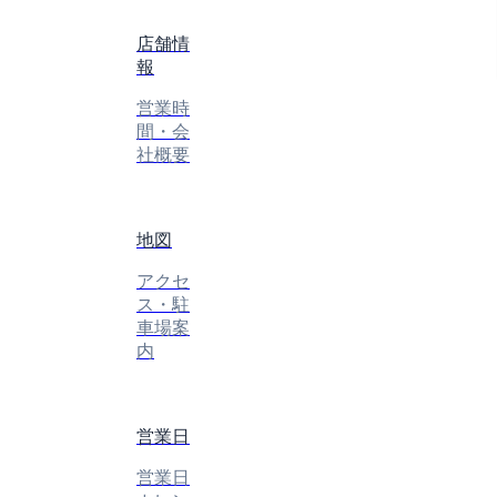
店舗情
報
営業時
間・会
社概要
地図
アクセ
ス・駐
車場案
内
営業日
営業日