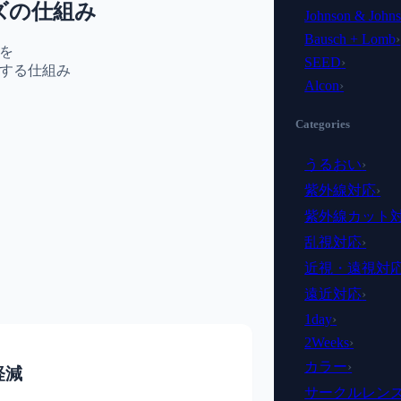
ズの仕組み
Johnson & John
Bausch + Lomb
›
を
SEED
›
する仕組み
Alcon
›
Categories
うるおい
›
紫外線対応
›
紫外線カット
乱視対応
›
近視・遠視対
遠近対応
›
1day
›
2Weeks
›
カラー
›
軽減
サークルレン