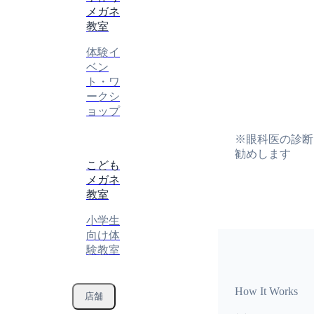
メガネ
教室
体験イ
ベン
ト・ワ
ークシ
ョップ
※眼科医の診断
勧めします
こども
メガネ
教室
小学生
向け体
験教室
How It Works
店舗