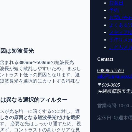
営業日
予約
お問い合
よくある
メディア
手作りメ
こどもメ
原因は短波長光
Contact
含まれる
380nm〜500nm
の短波長光
波長が短く散乱しやすいため、 まぶし
098-865-5559
ントラスト低下の原因となります。遮
info@meganekoub
短波長光を選択的にカットする特殊な
〒900-0005
沖縄県
那覇市
天
とは異なる選択的フィルター
営業時間: 10:00 - 
スが光を均一に暗くするのに対し、遮
しさの原因となる短波長光だけを選択
定休日: 毎週木
す。 必要な光はしっかり通すため、視
ぎず、コントラストの高いクリアな見