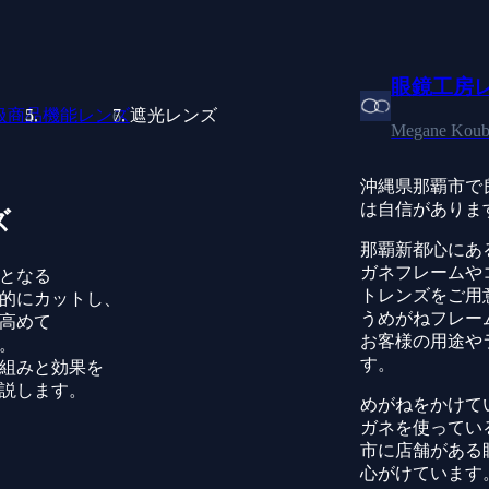
眼鏡工房
扱商品
機能レンズ
遮光レンズ
Megane Koub
沖縄県那覇市で
は自信がありま
ズ
那覇新都心にあ
ガネフレームや
となる
トレンズをご用
的にカットし、
うめがねフレー
高めて
お客様の用途や
。
す。
組みと効果を
説します。
めがねをかけて
ガネを使ってい
市に店舗がある
心がけています