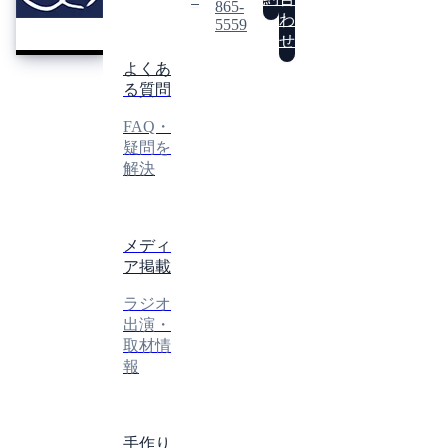
REI
865-
レ
わ
5559
イ
せ
よくあ
る質問
FAQ・
疑問を
解決
メディ
ア掲載
ラジオ
出演・
取材情
報
手作り