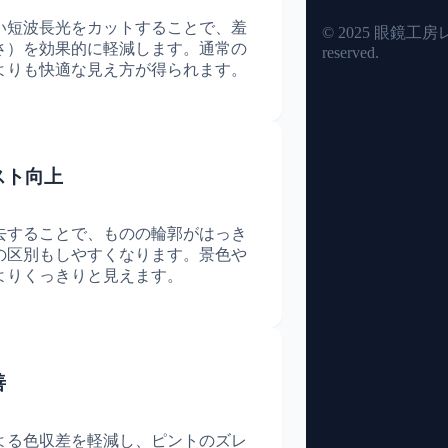
い短波長光をカットすることで、羞
© 2025 眼鏡工房レイ.
さ）を効果的に軽減します。通常の
reserved.
よりも快適な見え方が得られます。
スト向上
去することで、ものの輪郭がはっき
の区別もしやすくなります。景色や
よりくっきりと見えます。
善
よる色収差を軽減し、ピントのズレ