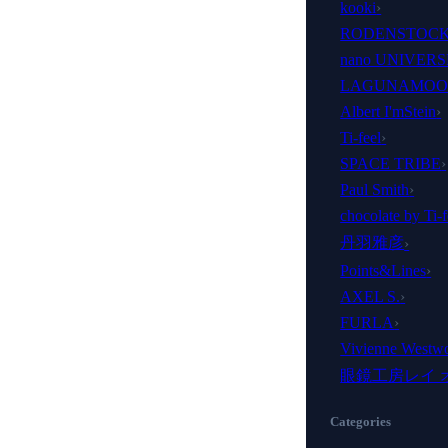
kooki
›
RODENSTOC
nano UNIVERS
LAGUNAMO
Albert I'mStein
›
Ti-feel
›
SPACE TRIBE
›
Paul Smith
›
chocolate by Ti-f
丹羽雅彦
›
Points&Lines
›
AXEL S.
›
FURLA
›
Vivienne Westw
眼鏡工房レイ 
Categories