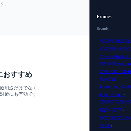
す。
Frames
Brands
VIKTOR&ROL
SAMURAI SH
Masaki Matsush
999.9×Ferragam
MACKINTOSH
におすすめ
Ray-Ban
›
Johann von Gois
療用途だけでなく、
対策にも有効です
John Lennon
›
UNION ATLAN
銘品晴夫作
›
YOHJI YAMA
NIKE
›