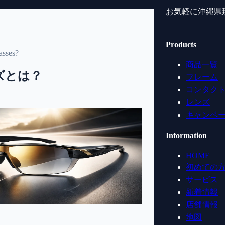
お気軽に沖縄県
Products
asses?
商品一覧
ズとは？
フレーム
コンタク
レンズ
キャンペ
Information
HOME
初めての
サービス
新着情報
店舗情報
地図