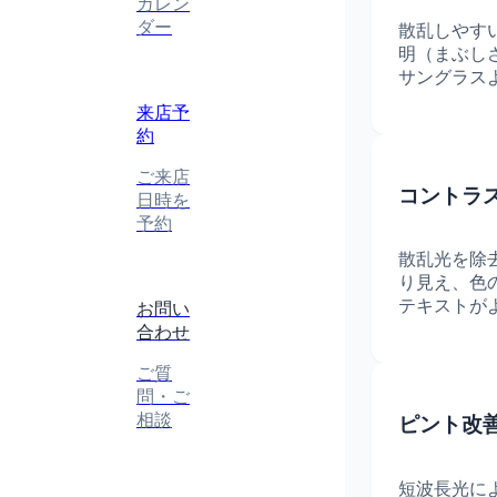
カレン
ダー
散乱しやす
明（まぶし
サングラス
来店予
約
ご来店
コントラ
日時を
予約
散乱光を除
り見え、色
テキストが
お問い
合わせ
ご質
問・ご
相談
ピント改
短波長光に