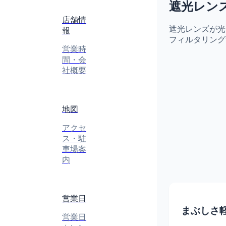
遮光レン
店舗情
遮光レンズが光
報
フィルタリング
営業時
間・会
社概要
地図
アクセ
ス・駐
車場案
内
営業日
まぶしさ
営業日