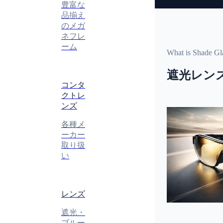
豊富な
品揃え
のメガ
ネフレ
ーム
What is Shade Gl
遮光レン
コンタ
クトレ
ンズ
各種メ
ーカー
取り扱
い
レンズ
遮光・
ブルー