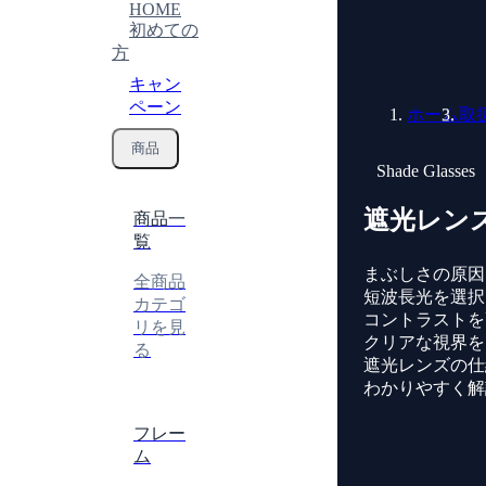
HOME
初めての
方
キャン
ペーン
ホーム
取
商品
Shade Glasses
遮光レン
商品一
覧
まぶしさの原因
全商品
短波長光を選択
カテゴ
コントラストを
リを見
クリアな視界を
る
遮光レンズの仕
わかりやすく解
フレー
ム