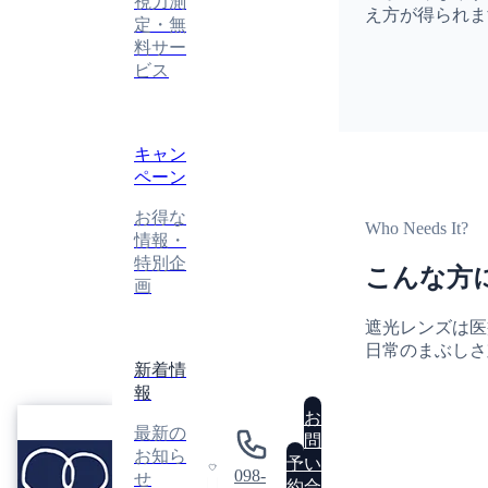
視力測
え方が得られま
定・無
料サー
ビス
キャン
ペーン
お得な
Who Needs It?
情報・
特別企
こんな方
画
遮光レンズは医
日常のまぶしさ
新着情
報
眼
お
最新の
鏡
問
GLASSES
お知ら
工
予
い
ATELIER
098-
せ
房
0
約
合