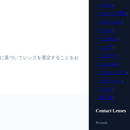
クール
›
スポーツ対応
›
ゴージャス
›
キッズ
›
ビジネス
›
シニア
›
インテリ
›
に基づいてレンズを選定することをお
おしゃれ
›
ユニセックス
›
レディース
›
メンズ
›
新入荷
›
Contact Lenses
Brands