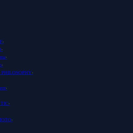
F
›
O
›
ima
›
o
›
 PHILOSOPHY
›
ern
›
TIC
›
MOTO
›