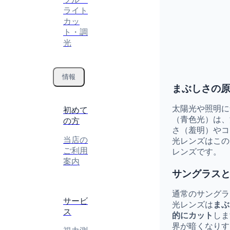
ライト
カッ
ト・調
光
情報
まぶしさの
太陽光や照明に
初めて
（青色光）は、
の方
さ（羞明）やコ
当店の
光レンズはこの
ご利用
レンズです。
案内
サングラス
通常のサングラ
サービ
光レンズは
まぶ
ス
的にカット
しま
界が暗くなりす