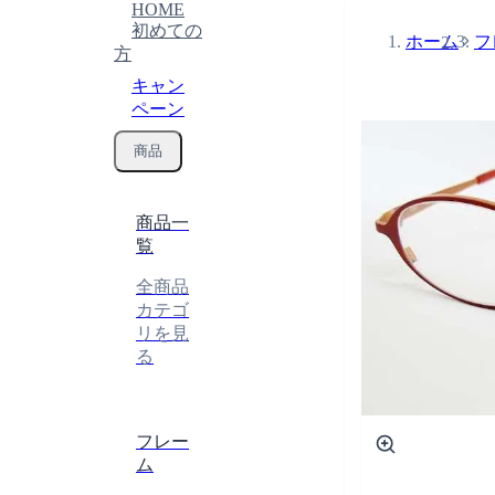
HOME
初めての
ホーム
フ
方
キャン
ペーン
商品
商品一
覧
全商品
カテゴ
リを見
る
フレー
ム