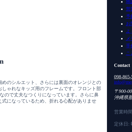
地
営
予
お
よ
メ
手
こ
on
Contact
098-865-
info@meg
細めのシルエット、さらには裏面のオレンジとの
おしゃれなキッズ用のフレームです。フロント部
〒900-00
きなので丈夫なつくりになっています。さらに鼻
沖縄県
え式になっているため、折れる心配がありませ
営業時間: 1
定休日: