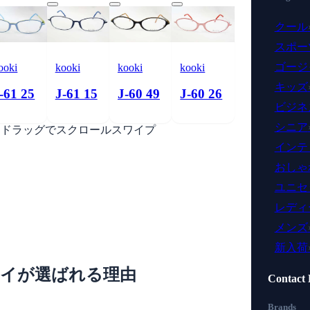
クール
スポー
ゴージ
ooki
kooki
kooki
kooki
キッズ
-61 25
J-61 15
J-60 49
J-60 26
ビジネ
シニア
ドラッグでスクロール
スワイプ
インテ
おしゃ
ユニセ
レディ
メンズ
新入荷
レイが選ばれる理由
Contact 
Brands