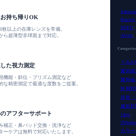
Johnson
お持ち帰りOK
Bausch
SEED
›
,000枚以上の在庫レンズを常備。
から超薄型非球面まで対応。
Alcon
›
Categories
うるお
底した視力測定
紫外線
視機能・斜位・プリズム測定など
紫外線
的な精密測定で最適な度数をご提案。
乱視対
近視・
遠近対
心のアフターサポート
1day
›
2Weeks
み補正・鼻パッド交換・洗浄など
カラー
ターケアは無料で対応いたします。