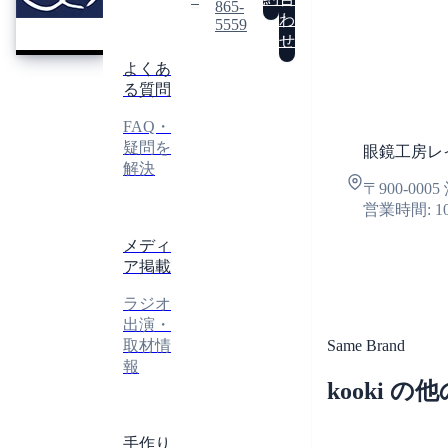
REI
865-
在庫確認
レ
わ
5559
イ
せ
お名前
*
よくあ
る質問
メールアド
FAQ・
疑問を
眼鏡工房レ
解決
電話番号
※
〒900-00
営業時間: 1
メディ
ア掲載
お問い合わ
ラジオ
出演・
取材情
Same Brand
報
kooki 
以下の項目
手作り