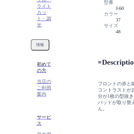
型番
ライト
J-60
カッ
カラー
ト・調
37
光
サイズ
48
情報
Descripti
初めて
の方
当店の
フロントの赤と
ご利用
コントラストが
案内
分が1枚の型抜
パッドが取り替
ん。
サービ
ス