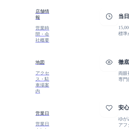
店舗情
当日
報
15
営業時
標準
間・会
社概要
徹
地図
アクセ
両眼
ス・駐
専門
車場案
内
安
営業日
ゆが
営業日
アフ