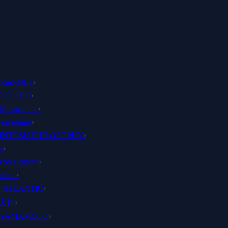
OR&ROLF
›
AI SHO
›
 Matsushima
›
Ferragamo
›
NTOSH PHILOSOPHY
›
n
›
von Goisern
›
ennon
›
 ATLANTIC
›
夫作
›
I YAMAMOTO
›