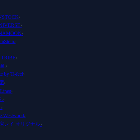
NSTOCK
›
UNIVERSE
›
NAMOON
›
'mStein
›
 TRIBE
›
ith
›
e by Ti-feel
›
彦
›
Lines
›
S.
›
A
›
ne Westwood
›
房レイ オリジナル
›