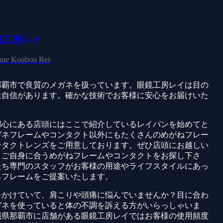
鏡工房レイ
ne Koubou Rei
那覇市で良質のメガネを扱っています。眼鏡工房レイは目の
は自信があります。確かな技術でお客様に安心をお届けいた
。
都心にある店頭にはここで紹介しているレイバンを始めてと
ガネフレームやコンタクト以外にもたくさんのめがねフレー
ンタクトレンズをご用意しております。ぜひ店頭にお越しい
、ご自身に合うめがねフレームやコンタクトをお探し下さ
たち専門のスタッフがお客様の用途やライフスタイルにあっ
ネフレームをご提案いたします。
をかけていて、肩こりや頭痛に悩んでいませんか？目に合わ
ガネを使っていると体の不調を訴える方がいらっしゃいま
縄県那覇市に店舗がある眼鏡工房レイではお客様の使用頻度