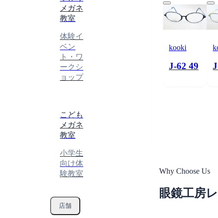
メガネ
教室
体験イ
ベン
kooki
k
ト・ワ
J-62 49
J
ークシ
送信する
ョップ
送信中...
こども
メガネ
教室
小学生
向け体
Why Choose Us
験教室
眼鏡工房
店舗