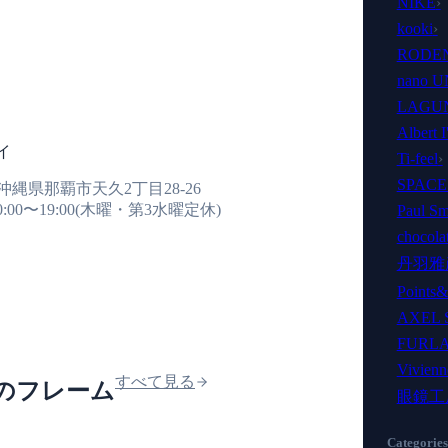
NIKE
›
試着希望
価格について
その他
kooki
›
RODE
nano 
レス
※いずれか必須
LAGU
Albert I
イ
Ti-feel
›
いずれか必須
SPACE
05 沖縄県那覇市天久2丁目28-26
0:00〜19:00(木曜・第3水曜定休)
Paul Sm
chocolat
丹羽雅
せ内容
*
0
/ 5,000
Points&
AXEL 
FURL
Vivien
すべて見る
の他のフレーム
眼鏡工
をご確認ください:
Categories