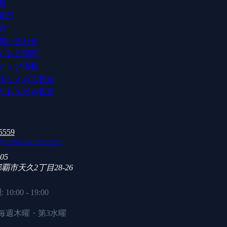
図
業日
約
問い合わせ
くある質問
ディア掲載
作りメガネ教室
どもメガネ教室
5559
anekoubourei.com
05
那覇市
天久2丁目28-26
0:00 - 19:00
 毎週木曜・第3水曜