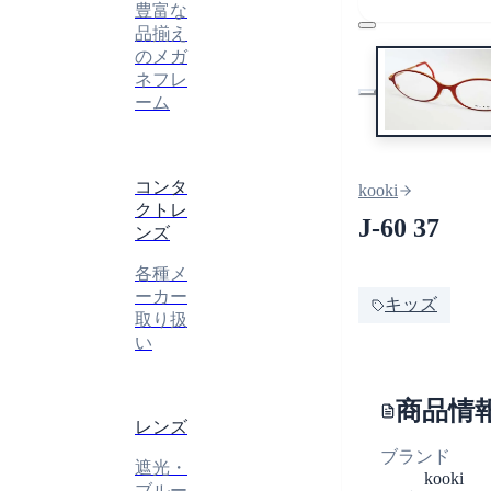
豊富な
品揃え
のメガ
ネフレ
ーム
コンタ
kooki
クトレ
J-60 37
ンズ
各種メ
ーカー
キッズ
取り扱
い
商品情
レンズ
ブランド
遮光・
kooki
ブルー