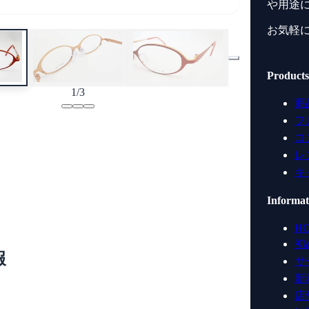
や用途
お気軽
Products
1
/
3
商
フ
コ
レ
キ
Informat
H
初
報
サ
新
店