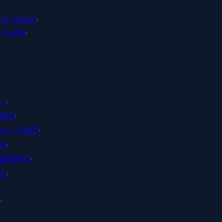
 & Johnson
›
 + Lomb
›
い
›
対応
›
カット対応
›
応
›
遠視対応
›
応
›
›
›