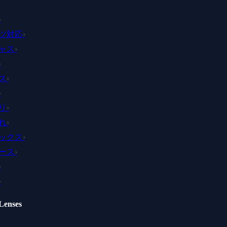
›
ツ対応
›
ャス
›
›
ス
›
›
リ
›
れ
›
ックス
›
ース
›
›
›
Lenses