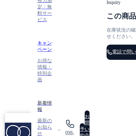
視力測
Inquiry
定・無
料サー
この商
ビス
在庫状況の確
せください。
キャン
ペーン
電話で問
お得な
情報・
特別企
画
お問い
新着情
報
眼
お
お急ぎ
最新の
鏡
問
さい。
GLASSES
お知ら
工
予
い
ATELIER
問い合わせ種
098-
せ
098-86
房
0
約
合