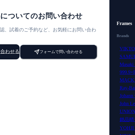
品についてのお問い合わせ
Frames
認、試着のご予約など、お気軽にお問い合わ
Brands
VIKT
い合わせる
フォームで問い合わせる
SAMUR
Masaki
999.9×
対象
MACKI
商品
Ray-Ba
J-60
合わせを受け付けました
Johann 
37
John L
J-
UNION
60
/
37
の場合は、お電話にてお問い合わせくだ
銘品晴
YOHJ
別（任意）
5-5559