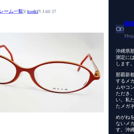
レーム一覧
kooki
J-60 37
眼
Mega
沖縄県
測定に
します
那覇新
するメ
ムやコ
ただき
い。私
たメガ
めがね
ないメ
す。沖