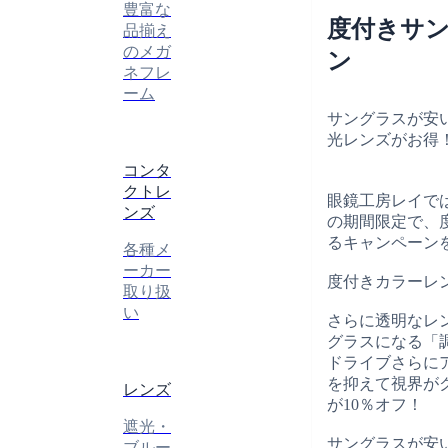
豊富な
度付きサ
品揃え
のメガ
ン
ネフレ
ーム
サングラスが安
光レンズがお得
コンタ
クトレ
眼鏡工房レイでは、
ンズ
の期間限定で、
るキャンペーン
各種メ
ーカー
度付きカラーレ
取り扱
い
さらに透明なレ
グラスになる「
ドライブさらに
を抑えて視界が
レンズ
が10％オフ！
遮光・
サングラスが安
ブルー