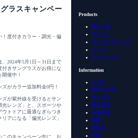
ングラスキャンペー
Products
商品一覧
フレーム
い！度付きカラー・調光・偏
コンタクトレンズ
！
レンズ
キャンペーン
2024年5月1日～31日まで
度付きサングラスがお得にな
Information
を開催中！
HOME
ンズがカラー追加料金0円！
初めての方
サービス
ンズが紫外線を受けるとサン
新着情報
調光レンズ」と、スポーツや
アウトドアに最適なぎらつき
店舗情報
クリアになる「偏光レンズ」
地図
営業日
予約
いこのキャンペーン中に、お