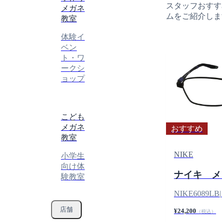
スタッフおすす
メガネ
ムをご紹介しま
教室
体験イ
ベン
ト・ワ
ークシ
ョップ
こども
メガネ
おすすめ
教室
NIKE
小学生
向け体
ナイキ メ
験教室
NIKE6089LB
|
店舗
¥24,200
（税込）