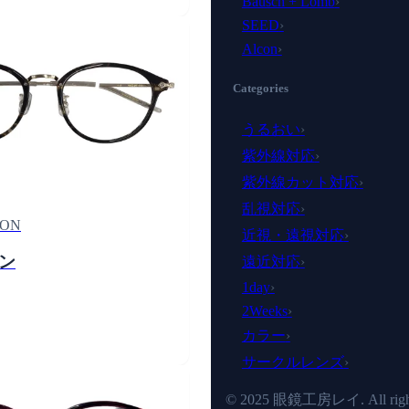
Bausch + Lomb
›
SEED
›
Alcon
›
Categories
うるおい
›
紫外線対応
›
紫外線カット対応
›
乱視対応
›
ON
近視・遠視対応
›
ン
遠近対応
›
1day
›
2Weeks
›
カラー
›
サークルレンズ
›
© 2025 眼鏡工房レイ. All rights