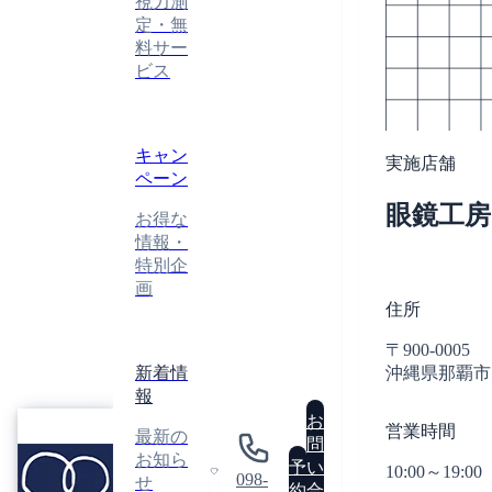
視力測
定・無
料サー
ビス
キャン
実施店舗
ペーン
眼鏡工
お得な
情報・
特別企
画
住所
〒900-0005
新着情
沖縄県那覇市天
報
眼
お
営業時間
最新の
鏡
問
GLASSES
お知ら
工
予
い
10:00～19:00
ATELIER
098-
せ
房
0
約
合