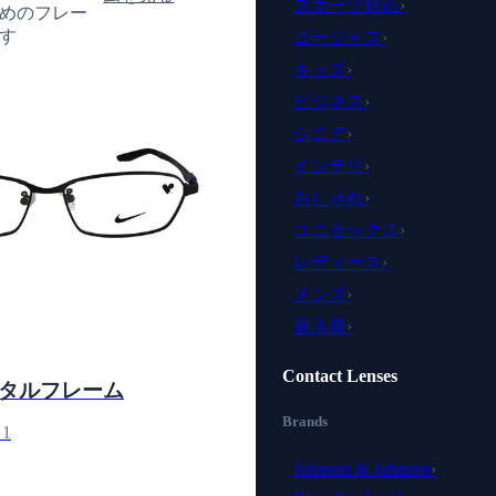
スポーツ対応
›
めのフレー
す
ゴージャス
›
キッズ
›
ビジネス
›
シニア
›
インテリ
›
おしゃれ
›
ユニセックス
›
レディース
›
メンズ
›
新入荷
›
Contact Lenses
タルフレーム
Brands
1
Johnson & Johnson
›