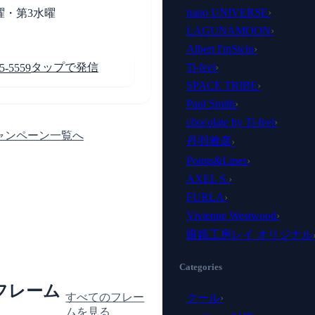
nano UNIVERSE
›
曜・第3水曜
LAGUNAMOON
›
Albert I'mStein
›
タップで発信
Ti-feel
›
5-5559
SPACE TRIBE
›
Paul Smith
›
chocolate by Ti-feel
›
ャンペーン一覧へ
丹羽雅彦
›
Points&Lines
›
AXEL S.
›
FURLA
›
Vivienne Westwood
›
眼鏡工房レイ オリジナル
Categories
フレーム
すべてのフレー
クール
›
ムを見る