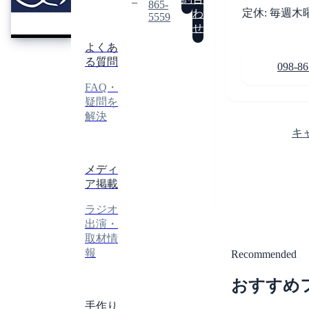
REI
865-
レ
定休: 毎週木
わ
5559
イ
せ
よくあ
る質問
098-86
FAQ・
疑問を
解決
キ
メディ
ア掲載
ラジオ
出演・
取材情
報
Recommended
おすすめ
手作り