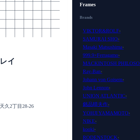
Frames
Brands
VIKTOR&ROLF
›
SAMURAI SHO
›
Masaki Matsushima
›
999.9×Ferragamo
›
房レイ
MACKINTOSH PHILOS
Ray-Ban
›
Johann von Goisern
›
John Lennon
›
UNION ATLANTIC
›
銘品晴夫作
›
久2丁目28-26
YOHJI YAMAMOTO
›
NIKE
›
kooki
›
RODENSTOCK
›