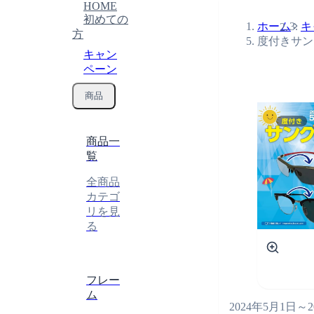
HOME
初めての
ホーム
キ
方
度付きサン
キャン
ペーン
商品
商品一
覧
全商品
カテゴ
リを見
る
終了
フレー
ム
2024年5月1日
～