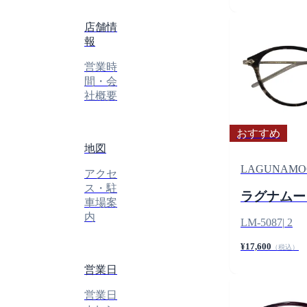
店舗情
報
営業時
間・会
社概要
おすすめ
地図
LAGUNAMO
アクセ
ス・駐
ラグナムー
車場案
内
LM-5087
|
2
¥17,600
（税込）
営業日
営業日