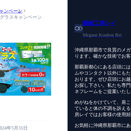
ャンペーン
グラスキャンペーン
眼鏡工房レイ
Megane Koubou Rei
沖縄県那覇市で良質のメガ
ります。確かな技術でお客
那覇新都心にある店頭には
ムやコンタクト以外にもた
おります。ぜひ店頭にお越
お探し下さい。私たち専門
ネフレームをご提案いたし
めがねをかけていて、肩こ
ていると体の不調を訴える
房レイではお客様の使用頻
お気軽に沖縄県那覇市にあ
2024年5月31日