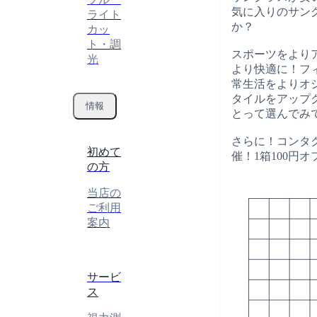
気に入りのサン
ライト
か？
カッ
ト・調
スポーツをより
光
より快適に！フ
常生活をよりオ
タイルをアップ
情報
とって選んでみ
さらに！コンタ
初めて
催！1箱100円オ
の方
当店の
ご利用
案内
サービ
ス