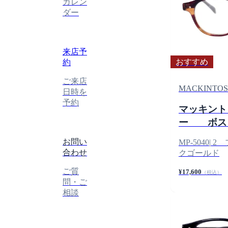
カレン
ダー
来店予
おすすめ
約
ご来店
MACKINTOS
日時を
予約
マッキント
ー ボス
お問い
MP-5040
|
2 
合わせ
クゴールド
ご質
¥17,600
（税込）
問・ご
相談