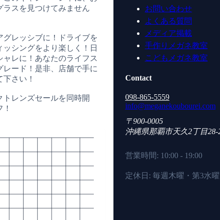
グラスを見つけてみません
お問い合わせ
よくある質問
メディア掲載
アグレッシブに！ドライブを
手作りメガネ教室
ィッシングをより楽しく！日
こどもメガネ教室
シャレに！あなたのライフス
グレード！是非、店舗で手に
Contact
て下さい！
098-865-5559
クトレンズセールを同時開
info@meganekoubourei.com
フ！
〒900-0005
沖縄県
那覇市
天久2丁目28-
営業時間: 10:00 - 19:00
定休日: 毎週木曜・第3水曜