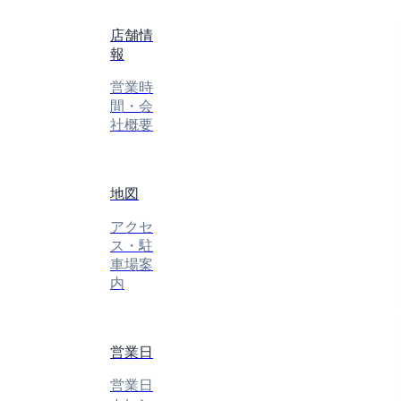
店舗情
報
営業時
間・会
社概要
地図
アクセ
ス・駐
車場案
内
営業日
営業日