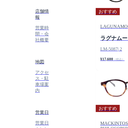
店舗情
おすすめ
報
LAGUNAMO
営業時
間・会
ラグナムー
社概要
LM-5087
|
2
¥17,600
（税込）
地図
アクセ
ス・駐
車場案
内
おすすめ
営業日
営業日
MACKINTO