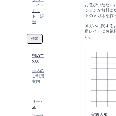
お選びいただい
ライト
ションが無料に
カッ
上のメガネを作
ト・調
光
メガネに関する
房レイ」にお気
い。
情報
初めて
の方
当店の
ご利用
案内
サービ
ス
実施店舗