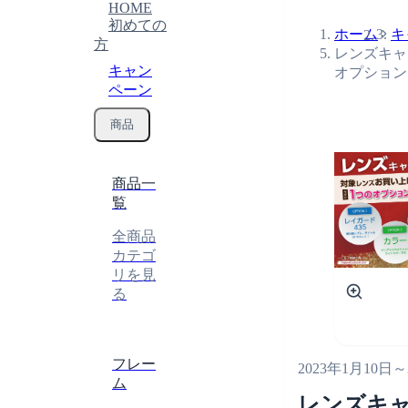
HOME
初めての
ホーム
キ
方
レンズキャ
キャン
オプション
ペーン
商品
商品一
覧
全商品
カテゴ
リを見
る
終了
フレー
2023年1月10日
～
ム
レンズキ