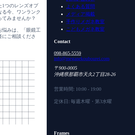
た1つのレンズオプ
よくある質問
なる今、ワンランク
メディア掲載
ってみませんか？
手作りメガネ教室
こどもメガネ教室
お悩みは、「眼鏡工
軽にご相談くださ
Contact
098-865-5559
info@meganekoubourei.com
〒900-0005
沖縄県
那覇市
天久2丁目28-26
営業時間: 10:00 - 19:00
定休日: 毎週木曜・第3水曜
Frames