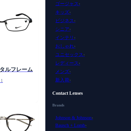
ゴージャス
›
キッズ
›
ビジネス
›
シニア
›
インテリ
›
おしゃれ
›
ユニセックス
›
レディース
›
タルフレーム
メンズ
›
新入荷
›
1
Contact Lenses
Brands
Johnson & Johnson
›
Bausch + Lomb
›