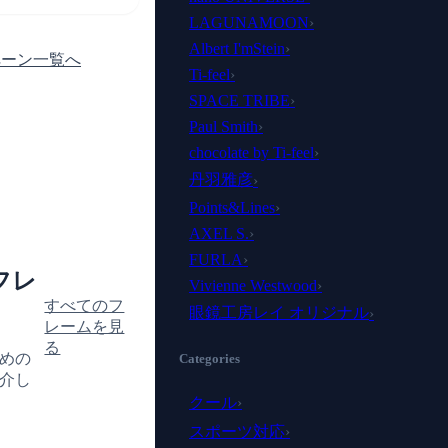
LAGUNAMOON
›
Albert I'mStein
›
ペーン一覧へ
Ti-feel
›
SPACE TRIBE
›
Paul Smith
›
chocolate by Ti-feel
›
丹羽雅彦
›
Points&Lines
›
AXEL S.
›
FURLA
›
フレ
Vivienne Westwood
›
すべてのフ
眼鏡工房レイ オリジナル
›
レームを見
る
めの
Categories
介し
クール
›
スポーツ対応
›