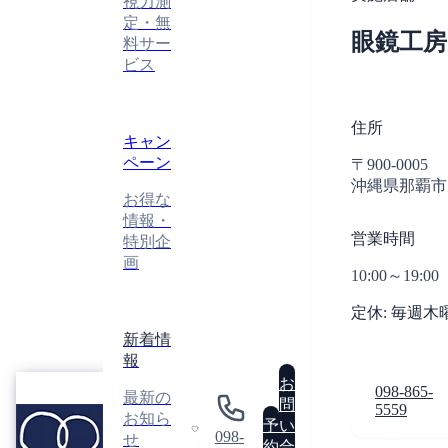
視力測
定・無
眼鏡工
料サー
ビス
住所
キャン
ペーン
〒900-0005
沖縄県那覇市天
お得な
情報・
営業時間
特別企
画
10:00～19:00
定休: 毎週木
新着情
報
眼
お
098-865-
最新の
鏡
問
5559
GLASSES
お知ら
工
予
い
ATELIER
098-
せ
房
0
約
合