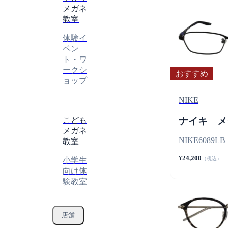
メガネ
教室
体験イ
ベン
ト・ワ
ークシ
おすすめ
ョップ
NIKE
ナイキ メ
こども
メガネ
NIKE6089LB
|
教室
¥24,200
（税込）
小学生
向け体
験教室
店舗