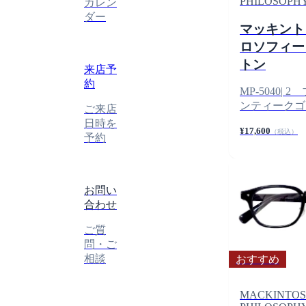
PHILOSOPH
カレン
ダー
マッキント
ロソフィ
トン
来店予
約
MP-5040
|
2 
ンティークゴ
ご来店
日時を
¥17,600
（税込）
予約
お問い
合わせ
ご質
問・ご
相談
おすすめ
MACKINTO