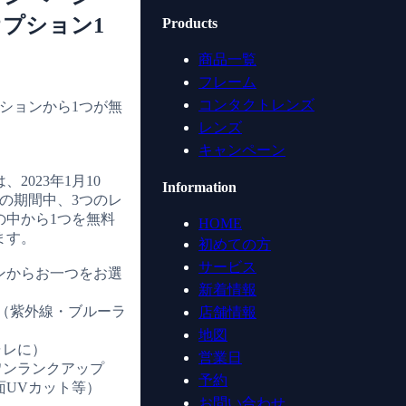
プション1
Products
商品一覧
フレーム
コンタクトレンズ
ションから1つが無
レンズ
キャンペーン
2023年1月10
Information
での期間中、3つのレ
の中から1つを無料
HOME
ます。
初めての方
サービス
ンからお一つをお選
新着情報
。
35（紫外線・ブルーラ
店舗情報
地図
ャレに）
営業日
ワンランクアップ
予約
面UVカット等）
お問い合わせ