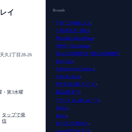
Brands
房レイ
VIKTOR&ROLF
›
SAMURAI SHO
›
Masaki Matsushima
›
999.9×Ferragamo
›
MACKINTOSH PHILOSOPHY
›
久2丁目28-26
Ray-Ban
›
Johann von Goisern
›
John Lennon
›
UNION ATLANTIC
›
曜・第3水曜
銘品晴夫作
›
YOHJI YAMAMOTO
›
NIKE
›
タップで発
kooki
›
信
RODENSTOCK
›
nano UNIVERSE
›