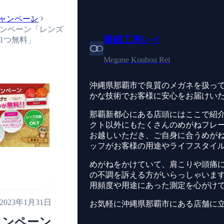
ャンペーン
ンペーン「レンズ
眼鏡工房レイ
1つ無料」
Megane Koubou Rei
沖縄県那覇市で良質のメガネを扱っ
かな技術でお客様に安心をお届けい
那覇新都心にある店頭にはここで紹
クト以外にもたくさんのめがねフレ
お越しいただき、ご自身に合うめが
ッフがお客様の用途やライフスタイ
めがねをかけていて、肩こりや頭痛
の不調を訴える方がいらっしゃいま
用頻度や用途にあった測定を心がけ
2023年1月31日
お気軽に沖縄県那覇市にある店舗に
ャンペーン