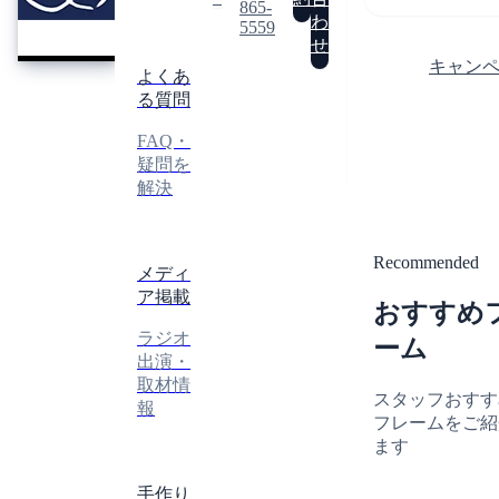
REI
865-
レ
わ
5559
イ
せ
キャン
よくあ
る質問
FAQ・
疑問を
解決
Recommended
メディ
ア掲載
おすすめ
ラジオ
ーム
出演・
取材情
スタッフおすす
報
フレームをご紹
ます
手作り