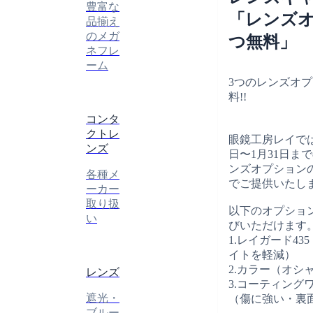
豊富な
「レンズオ
品揃え
のメガ
つ無料」
ネフレ
ーム
3つのレンズオプ
料!!
コンタ
クトレ
眼鏡工房レイでは、
ンズ
日〜1月31日ま
ンズオプション
各種メ
でご提供いたし
ーカー
取り扱
以下のオプショ
い
びいただけます
1.レイガード4
イトを軽減）
2.カラー（オシ
レンズ
3.コーティング
遮光・
（傷に強い・裏
ブルー