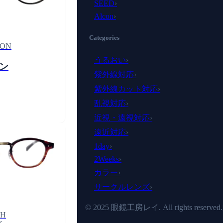
SEED
›
Alcon
›
Categories
ON
うるおい
›
ン
紫外線対応
›
紫外線カット対応
›
乱視対応
›
近視・遠視対応
›
遠近対応
›
1day
›
2Weeks
›
カラー
›
サークルレンズ
›
© 2025 眼鏡工房レイ. All rights reserved.
SH