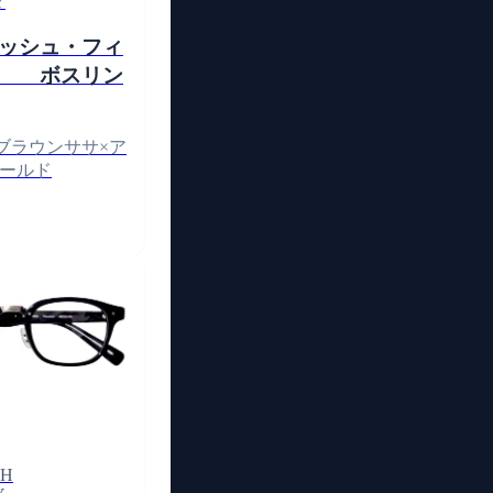
Y
ッシュ・フィ
ー ボスリン
ブラウンササ×ア
ールド
SH